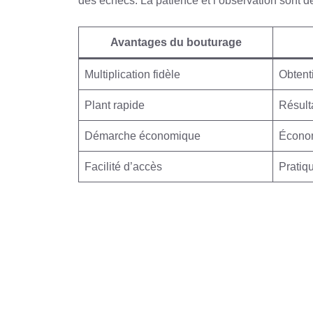
des échecs. La patience et l’observation sont de
Avantages du bouturage
Multiplication fidèle
Obtent
Plant rapide
Résult
Démarche économique
Économ
Facilité d’accès
Pratiqu