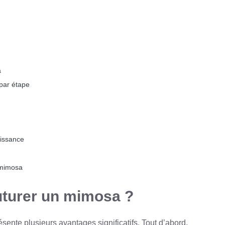
a
par étape
oissance
 mimosa
uturer un mimosa ?
sente plusieurs avantages significatifs. Tout d’abord,