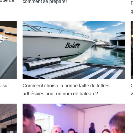
ndue de
comment se préparer
P
q
s sur
Comment choisir la bonne taille de lettres
C
adhésives pour un nom de bateau ?
v