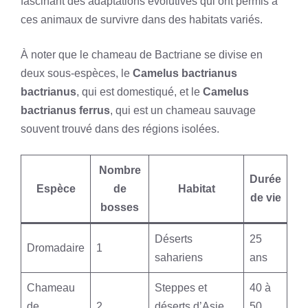
fascinant des adaptations évolutives qui ont permis à
ces animaux de survivre dans des habitats variés.
À noter que le chameau de Bactriane se divise en
deux sous-espèces, le
Camelus bactrianus
bactrianus
, qui est domestiqué, et le
Camelus
bactrianus ferrus
, qui est un chameau sauvage
souvent trouvé dans des régions isolées.
Nombre
Durée
Espèce
de
Habitat
de vie
bosses
Déserts
25
Dromadaire
1
sahariens
ans
Chameau
Steppes et
40 à
de
2
déserts d’Asie
50