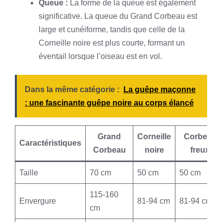
Queue :
La forme de la queue est également
significative. La queue du Grand Corbeau est
large et cunéiforme, tandis que celle de la
Corneille noire est plus courte, formant un
éventail lorsque l’oiseau est en vol.
Dans la même catégorie :
La guêpe maçonne
: une fascinante guêpe noire au corps élancé
Grand
Corneille
Corbeau
Caractéristiques
Corbeau
noire
freux
Taille
70 cm
50 cm
50 cm
115-160
Envergure
81-94 cm
81-94 cm
cm