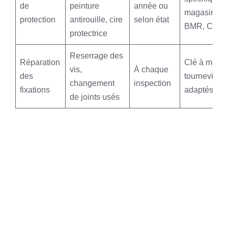
de
peinture
année ou
magasin (G
protection
antirouille, cire
selon état
BMR, Casto
protectrice
Reserrage des
Réparation
Clé à molett
vis,
À chaque
des
tournevis, jo
changement
inspection
fixations
adaptés
de joints usés