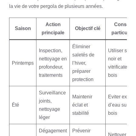
la vie de votre pergola de plusieurs années.
Action
Conseil
Saison
Objectif clé
principale
particulier
Éliminer
Inspection,
Utiliser savo
saletés de
nettoyage en
noir et
Printemps
l’hiver,
profondeur,
vitrificateur
préparer
traitements
bois
protection
Surveillance
Maintenir
Eviter excès
joints,
Été
éclat et
d’eau sur
nettoyage
stabilité
bois
léger
Dégagement
Prévenir
Nettoyer