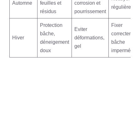
Automne
feuilles et
corrosion et
régulièremen
résidus
pourrissement
Protection
Fixer
Eviter
bâche,
correctement
Hiver
déformations,
déneigement
bâche
gel
doux
imperméabl