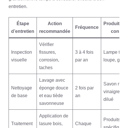
entretien.
Étape
Action
Produits/Ma
Fréquence
d’entretien
recommandée
conseil
Vérifier
Inspection
fissures,
3 à 4 fois
Lampe torch
visuelle
corrosion,
par an
loupe, gant
taches
Lavage avec
Savon noir,
Nettoyage
éponge douce
2 fois par
vinaigre bla
de base
et eau tiède
an
dilué
savonneuse
Application de
Produits
Traitement
lasure bois,
Chaque
spécifiques