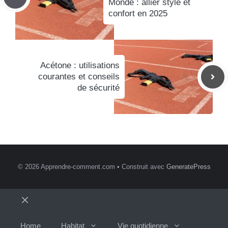
Monde : allier style et
confort en 2025
Acétone : utilisations
courantes et conseils
de sécurité
© 2026 Apprendre-comment.com
• Construit avec
GeneratePress
Fermer
Home
Habitat
Vie quotidienne