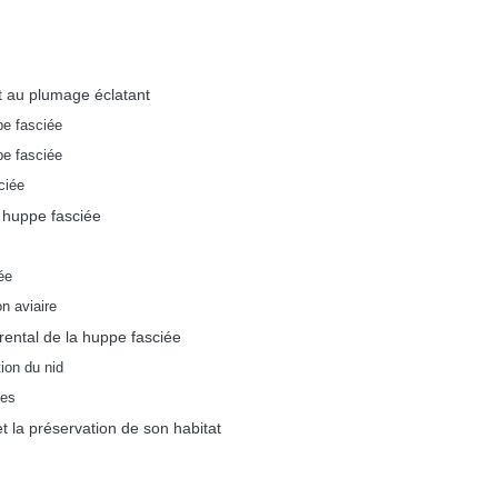
t au plumage éclatant
pe fasciée
pe fasciée
ciée
 huppe fasciée
ée
n aviaire
ental de la huppe fasciée
tion du nid
les
 la préservation de son habitat