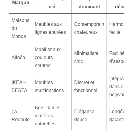
Marque
clé
dominant
décorati
Maisons
Meubles aux
Contemporain
Harmonisat
du
lignes épurées
chaleureux
facile
Monde
Mobilier aux
Minimaliste
Facilité
Alinéa
couleurs
chic
d’associati
neutres
Intégration
IKEA –
Meubles
Discret et
dans espa
BESTA
multifonctions
fonctionnel
polyvalent
Bois clair et
La
Élégance
Longévité
matières
Redoute
douce
garantie
naturelles