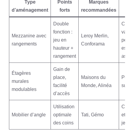
Type
Points
Marques
Idé
d’aménagement
forts
recommandées
po
Double
Cham
fonction :
vastes
Mezzanine avec
Leroy Merlin,
jeu en
petits
rangements
Conforama
hauteur +
espa
rangement
astuc
Gain de
Étagères
place,
Maisons du
Petite
murales
facilité
Monde, Alinéa
surfa
modulables
d’accès
Utilisation
Cham
Mobilier d’angle
optimale
Tati, Gémo
et coi
des coins
jeux