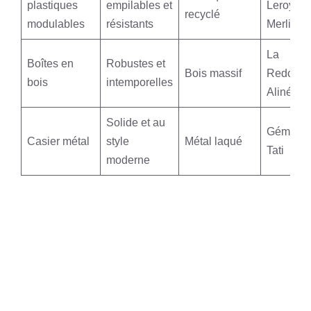
plastiques
empilables et
Leroy
recyclé
modulables
résistants
Merlin
La
Boîtes en
Robustes et
Bois massif
Redoute
bois
intemporelles
Alinéa
Solide et au
Gémo,
Casier métal
style
Métal laqué
Tati
moderne