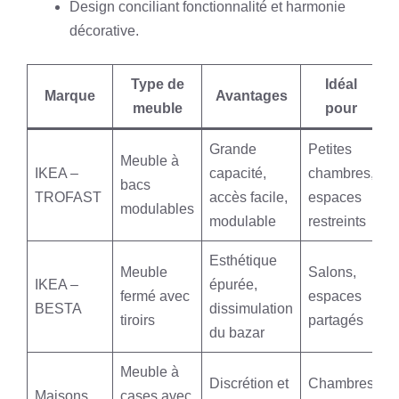
Design conciliant fonctionnalité et harmonie
décorative.
Type de
Idéal
Marque
Avantages
meuble
pour
Grande
Petites
Meuble à
IKEA –
capacité,
chambres,
bacs
TROFAST
accès facile,
espaces
modulables
modulable
restreints
Esthétique
Meuble
Salons,
IKEA –
épurée,
fermé avec
espaces
BESTA
dissimulation
tiroirs
partagés
du bazar
Meuble à
Discrétion et
Chambres
Maisons
cases avec