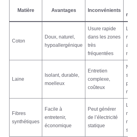
En
Matière
Avantages
Inconvénients
rec
Usure rapide
Lava
Doux, naturel,
dans les zones
mach
Coton
hypoallergénique
très
aspir
fréquentées
régul
Nett
Entretien
Isolant, durable,
sec,
Laine
complexe,
moelleux
ponct
coûteux
main
Lava
Facile à
Peut générer
Fibres
mach
entretenir,
de l’électricité
synthétiques
nett
économique
statique
sec