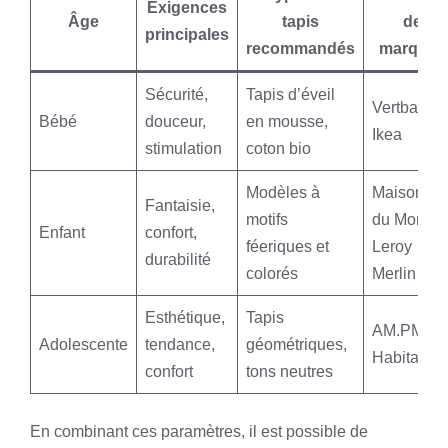
Exigences
Âge
tapis
de
principales
recommandés
marques
Sécurité,
Tapis d’éveil
Vertbaudet
Bébé
douceur,
en mousse,
Ikea
stimulation
coton bio
Modèles à
Maisons
Fantaisie,
motifs
du Monde,
Enfant
confort,
féeriques et
Leroy
durabilité
colorés
Merlin
Esthétique,
Tapis
AM.PM,
Adolescente
tendance,
géométriques,
Habitat
confort
tons neutres
En combinant ces paramètres, il est possible de