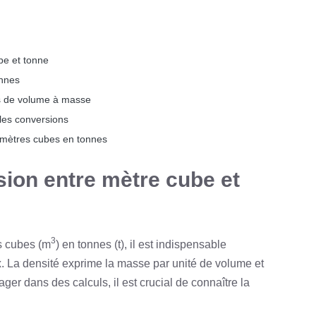
be et tonne
onnes
ns de volume à masse
 les conversions
 mètres cubes en tonnes
sion entre mètre cube et
3
s cubes (m
) en tonnes (t), il est indispensable
x
. La densité exprime la masse par unité de volume et
ger dans des calculs, il est crucial de connaître la