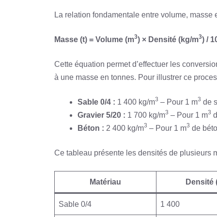
La relation fondamentale entre volume, masse et 
3
3
Masse (t) = Volume (m
) × Densité (kg/m
) / 
Cette équation permet d’effectuer les convers
à une masse en tonnes. Pour illustrer ce proce
3
3
Sable 0/4 :
1 400 kg/m
– Pour 1 m
de s
3
3
Gravier 5/20 :
1 700 kg/m
– Pour 1 m
d
3
3
Béton :
2 400 kg/m
– Pour 1 m
de béton
Ce tableau présente les densités de plusieurs m
Matériau
Densité 
Sable 0/4
1 400