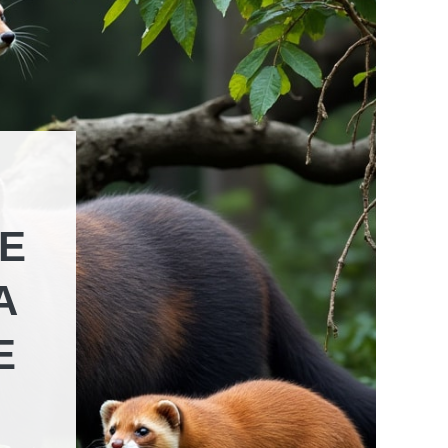
RE
A
E