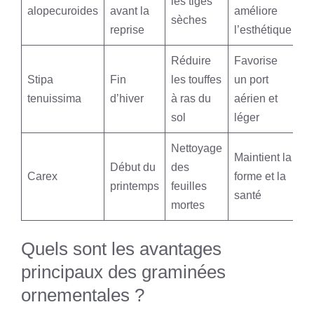
les tiges
alopecuroides
avant la
améliore
sèches
reprise
l’esthétique
Réduire
Favorise
Stipa
Fin
les touffes
un port
tenuissima
d’hiver
à ras du
aérien et
sol
léger
Nettoyage
Maintient la
Début du
des
Carex
forme et la
printemps
feuilles
santé
mortes
Quels sont les avantages
principaux des graminées
ornementales ?