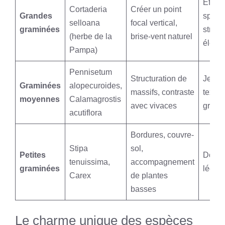
Effet
Cortaderia
Créer un point
Grandes
specta
selloana
focal vertical,
graminées
struct
(herbe de la
brise-vent naturel
élevé
Pampa)
Pennisetum
Structuration de
Jeu d
Graminées
alopecuroides,
massifs, contraste
textur
moyennes
Calamagrostis
avec vivaces
graci
acutiflora
Bordures, couvre-
Stipa
sol,
Petites
Doux, 
tenuissima,
accompagnement
graminées
léger
Carex
de plantes
basses
Le charme unique des espèces