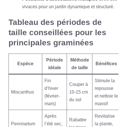
vivaces pour un jardin dynamique et structuré.
Tableau des périodes de
taille conseillées pour les
principales graminées
Période
Méthode
Espèce
Bénéfices
idéale
de taille
Fin
Stimule la
Couper à
d’hiver
repousse
Miscanthus
10-15 cm
(février-
et nettoie le
du sol
mars)
massif
Après
Revitalise
Rabattre
Pennisetum
l’été sec,
la plante,