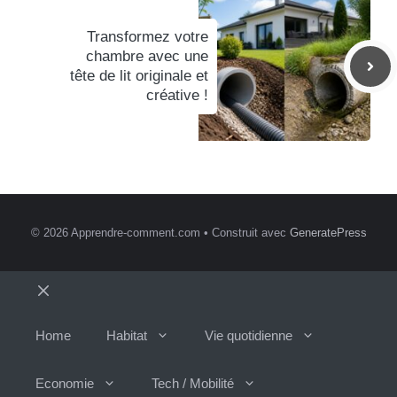
Transformez votre
chambre avec une
tête de lit originale et
créative !
© 2026 Apprendre-comment.com
• Construit avec
GeneratePress
Fermer
Home
Habitat
Vie quotidienne
Economie
Tech / Mobilité