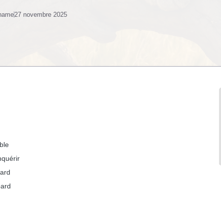
 name
27 novembre 2025
ble
nquérir
pard
pard