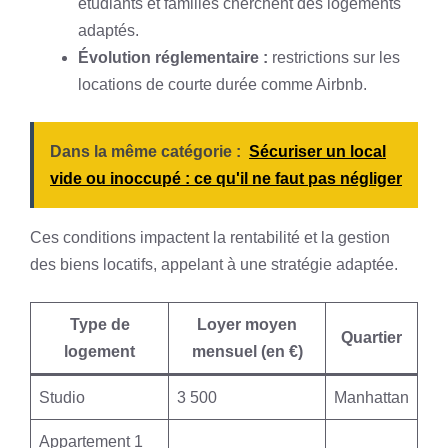
étudiants et familles cherchent des logements
adaptés.
Évolution réglementaire :
restrictions sur les
locations de courte durée comme Airbnb.
Dans la même catégorie :
Sécuriser un local
vide ou inoccupé : ce qu'il ne faut pas négliger
Ces conditions impactent la rentabilité et la gestion
des biens locatifs, appelant à une stratégie adaptée.
Type de
Loyer moyen
Quartier
logement
mensuel (en €)
Studio
3 500
Manhattan
Appartement 1