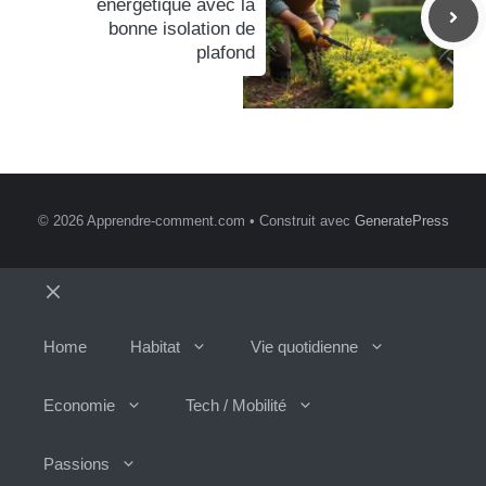
énergétique avec la
bonne isolation de
plafond
© 2026 Apprendre-comment.com
• Construit avec
GeneratePress
Fermer
Home
Habitat
Vie quotidienne
Economie
Tech / Mobilité
Passions