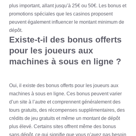
plus important, allant jusqu’à 25€ ou 50€. Les bonus et
promotions spéciales que les casinos proposent
peuvent également influencer le montant minimum de
dépôt.
Existe-t-il des bonus offerts
pour les joueurs aux
machines à sous en ligne ?
Oui, il existe des bonus offerts pour les joueurs aux
machines à sous en ligne. Ces bonus peuvent varier
d’un site à l’autre et comprennent généralement des
tours gratuits, des récompenses supplémentaires, des
crédits de jeu gratuits et même un montant de dépôt
plus élevé. Certains sites offrent même des bonus
sans dépôt, ce qui signifie que vous n’avez pas besoin