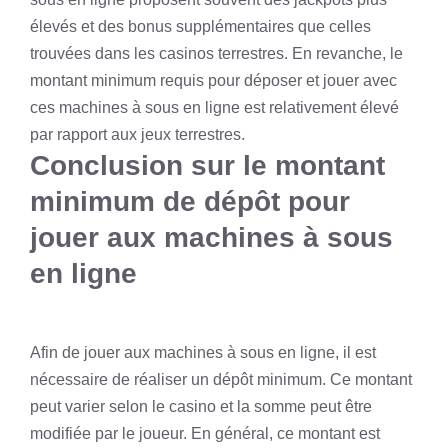
élevés et des bonus supplémentaires que celles
trouvées dans les casinos terrestres. En revanche, le
montant minimum requis pour déposer et jouer avec
ces machines à sous en ligne est relativement élevé
par rapport aux jeux terrestres.
Conclusion sur le montant
minimum de dépôt pour
jouer aux machines à sous
en ligne
Afin de jouer aux machines à sous en ligne, il est
nécessaire de réaliser un dépôt minimum. Ce montant
peut varier selon le casino et la somme peut être
modifiée par le joueur. En général, ce montant est