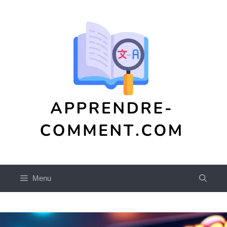
Aller
au
contenu
Menu