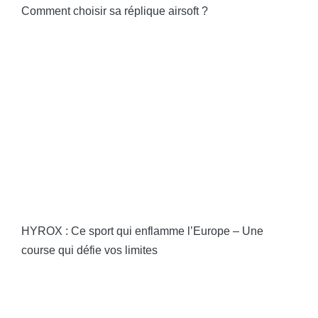
Comment choisir sa réplique airsoft ?
HYROX : Ce sport qui enflamme l’Europe – Une
course qui défie vos limites