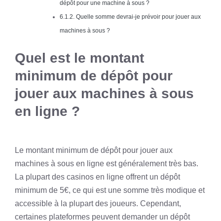
dépôt pour une machine à sous ?
Quelle somme devrai-je prévoir pour jouer aux
machines à sous ?
Quel est le montant
minimum de dépôt pour
jouer aux machines à sous
en ligne ?
Le montant minimum de dépôt pour jouer aux
machines à sous en ligne est généralement très bas.
La plupart des casinos en ligne offrent un dépôt
minimum de 5€, ce qui est une somme très modique et
accessible à la plupart des joueurs. Cependant,
certaines plateformes peuvent demander un dépôt